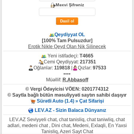
Məxvi Şifrəniz
Qeydiyyat OL
[100% Tam Pulsuzdur]
Erotik Nikle Qeyd Olan Nik Silinecek
Yeni istifadeçi:
T4665
Cemi Qeydiyyat:
217351
Oğlanlar:
119818
|
Qızlar:
97533
••••
Müəllif:
R.Abbasoff
© Vergi Ödəyicisi VÖEN: 0201774312
© Saytla bağlı bütün məsuliyyəti saytın sahibi daşıyır
Sürətli Auto (1.4) » Çat Sifarişi
LEV.AZ - Sizin Balaca Dünyanız
LEV.AZ Seviyyeli chat, chat tanisliq, chat taniwliq, chat
adlari, medeni chat , Dini chat, Medeni, Exlaqli, En Yaxsi
Tanisliq, Azeri Sayt Chat