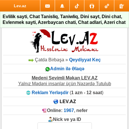
Lev.az
Evlilik sayti, Chat Tanisliq, Taniwliq, Dini sayt, Dini chat,
Evlenmek sayti, Azerbaycan chati, Chat adlari, Azeri chat
Çatda Birbaşa »
Qeydiyyat Keç
Admin ilə Əlaqə
Medeni Sevimli Məkan LEV.AZ
Yalnız Mədəni insanlar üçün Nəzərdə Tutulub
Reklam Yerləşdir
(
1 azn - 12 saat
)
LEV.AZ
Online:
1967
, nefer
Nick ve ya ID