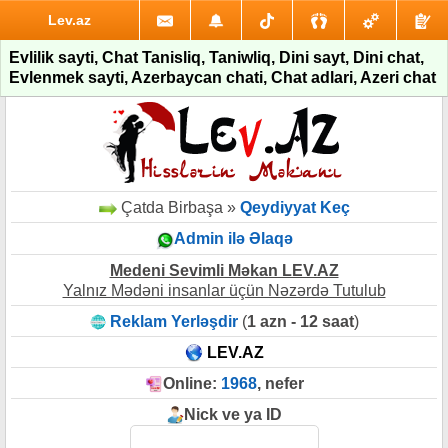
Lev.az
Evlilik sayti, Chat Tanisliq, Taniwliq, Dini sayt, Dini chat,
Evlenmek sayti, Azerbaycan chati, Chat adlari, Azeri chat
Çatda Birbaşa »
Qeydiyyat Keç
Admin ilə Əlaqə
Medeni Sevimli Məkan LEV.AZ
Yalnız Mədəni insanlar üçün Nəzərdə Tutulub
Reklam Yerləşdir
(
1 azn - 12 saat
)
LEV.AZ
Online:
1968
, nefer
Nick ve ya ID