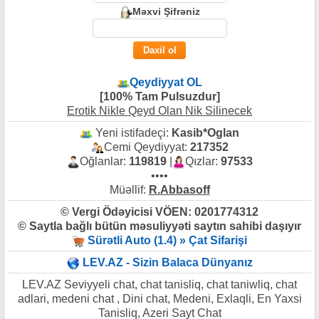
Məxvi Şifrəniz
Qeydiyyat OL
[100% Tam Pulsuzdur]
Erotik Nikle Qeyd Olan Nik Silinecek
Yeni istifadeçi:
Kasib*Oglan
Cemi Qeydiyyat:
217352
Oğlanlar:
119819
|
Qızlar:
97533
••••
Müəllif:
R.Abbasoff
© Vergi Ödəyicisi VÖEN: 0201774312
© Saytla bağlı bütün məsuliyyəti saytın sahibi daşıyır
Sürətli Auto (1.4) » Çat Sifarişi
LEV.AZ - Sizin Balaca Dünyanız
LEV.AZ Seviyyeli chat, chat tanisliq, chat taniwliq, chat
adlari, medeni chat , Dini chat, Medeni, Exlaqli, En Yaxsi
Tanisliq, Azeri Sayt Chat