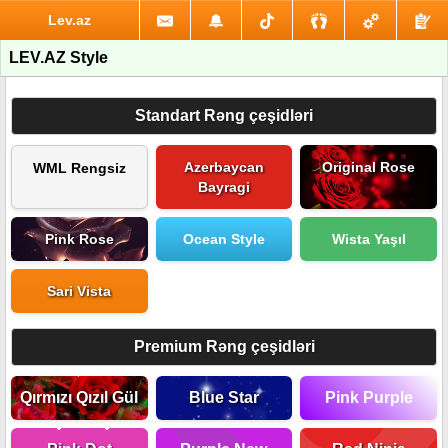
Lev.az
LEV.AZ Style
Standart Rəng çeşidləri
Azerbaycan
Original Rose
WML Rengsiz
Bayragi
Pink Rose
Ocean Style
Wista Yaşıl
Sari Vista
Premium Rəng çeşidləri
Qırmızı Qızıl Gül
Blue Star
Pink Purple