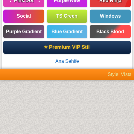
Pink Dot
Purple New
Red Ninja
Social
TS Green
Windows
Purple Gradient
Blue Gradient
Black Blood
⭐ Premium VIP Stil
Ana Səhifə
Style: Vista