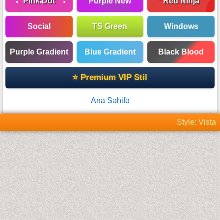
Pink Dot
Purple New
Red Ninja
Social
TS Green
Windows
Purple Gradient
Blue Gradient
Black Blood
⭐ Premium VIP Stil
Ana Səhifə
Style: Vista