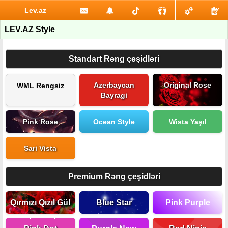
Lev.az
LEV.AZ Style
Standart Rəng çeşidləri
Azerbaycan
Original Rose
WML Rengsiz
Bayragi
Pink Rose
Ocean Style
Wista Yaşıl
Sari Vista
Premium Rəng çeşidləri
Qırmızı Qızıl Gül
Blue Star
Pink Purple