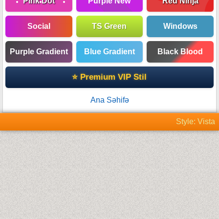
Pink Dot
Purple New
Red Ninja
Social
TS Green
Windows
Purple Gradient
Blue Gradient
Black Blood
⭐ Premium VIP Stil
Ana Səhifə
Style: Vista