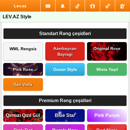
Lev.az
LEV.AZ Style
Standart Rəng çeşidləri
Azerbaycan
Original Rose
WML Rengsiz
Bayragi
Pink Rose
Ocean Style
Wista Yaşıl
Sari Vista
Premium Rəng çeşidləri
Qırmızı Qızıl Gül
Blue Star
Pink Purple