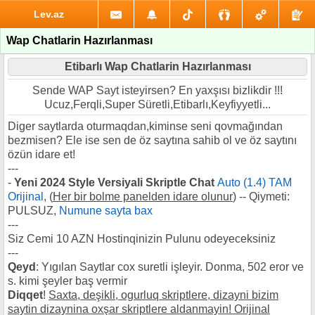
Lev.az
Wap Chatlarin Hazırlanması
Etibarlı Wap Chatlarin Hazırlanması
Sende WAP Sayt isteyirsen? En yaxşısı bizlikdir !!!
Ucuz,Ferqli,Super Süretli,Etibarlı,Keyfiyyetli...
Diger saytlarda oturmaqdan,kiminse seni qovmağından
bezmisen? Ele ise sen de öz saytına sahib ol ve öz saytını
özün idare et!
---
-
Yeni 2024 Style Versiyali Skriptle Chat
Auto (1.4) TAM
Orijinal
, (
Her bir bolme panelden idare olunur
) -- Qiymeti:
PULSUZ,
Numune sayta bax
---
Siz Cemi 10 AZN Hostinqinizin Pulunu odeyeceksiniz
---
Qeyd
: Yıgılan Saytlar cox suretli işleyir. Donma, 502 eror ve
s. kimi şeyler baş vermir
Diqqet
!
Saxta, deşikli, ogurluq skriptlere, dizayni bizim
saytin dizaynina oxşar skriptlere aldanmayin! Orijinal