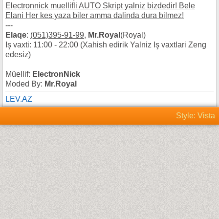
Electronnick muellifli AUTO Skript yalniz bizdedir! Bele
Elani Her kes yaza biler amma dalinda dura bilmez!
---
Elaqe
:
(051)395-91-99
,
Mr.Royal
(Royal)
Iş vaxti: 11:00 - 22:00 (Xahish edirik Yalniz Iş vaxtlari Zeng
edesiz)
Müellif:
ElectronNick
Moded By:
Mr.Royal
LEV.AZ
Style: Vista