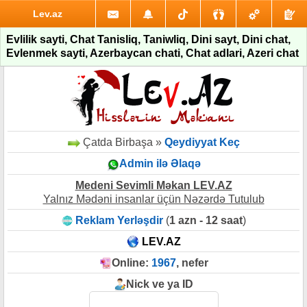
Lev.az
Evlilik sayti, Chat Tanisliq, Taniwliq, Dini sayt, Dini chat,
Evlenmek sayti, Azerbaycan chati, Chat adlari, Azeri chat
Çatda Birbaşa »
Qeydiyyat Keç
Admin ilə Əlaqə
Medeni Sevimli Məkan LEV.AZ
Yalnız Mədəni insanlar üçün Nəzərdə Tutulub
Reklam Yerləşdir
(
1 azn - 12 saat
)
LEV.AZ
Online:
1967
, nefer
Nick ve ya ID