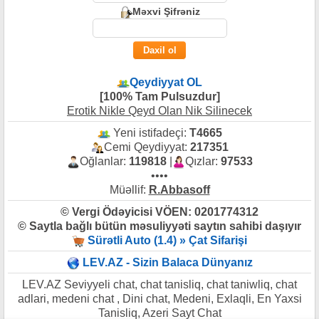
Məxvi Şifrəniz
Qeydiyyat OL
[100% Tam Pulsuzdur]
Erotik Nikle Qeyd Olan Nik Silinecek
Yeni istifadeçi:
T4665
Cemi Qeydiyyat:
217351
Oğlanlar:
119818
|
Qızlar:
97533
••••
Müəllif:
R.Abbasoff
© Vergi Ödəyicisi VÖEN: 0201774312
© Saytla bağlı bütün məsuliyyəti saytın sahibi daşıyır
Sürətli Auto (1.4) » Çat Sifarişi
LEV.AZ - Sizin Balaca Dünyanız
LEV.AZ Seviyyeli chat, chat tanisliq, chat taniwliq, chat
adlari, medeni chat , Dini chat, Medeni, Exlaqli, En Yaxsi
Tanisliq, Azeri Sayt Chat