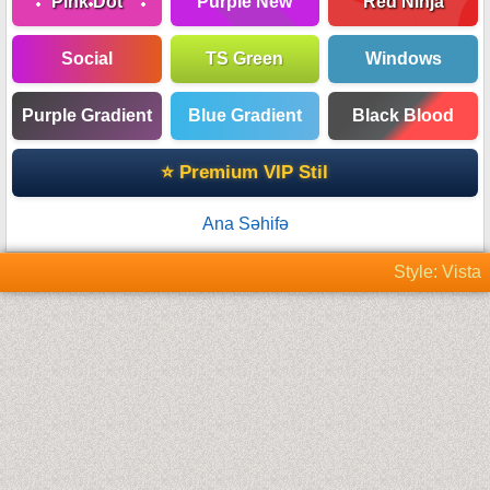
Pink Dot
Purple New
Red Ninja
Social
TS Green
Windows
Purple Gradient
Blue Gradient
Black Blood
⭐ Premium VIP Stil
Ana Səhifə
Style: Vista