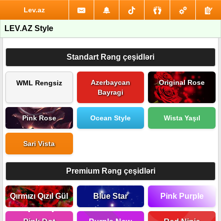
Lev.az
LEV.AZ Style
Standart Rəng çeşidləri
Azerbaycan
Original Rose
WML Rengsiz
Bayragi
Pink Rose
Ocean Style
Wista Yaşıl
Sari Vista
Premium Rəng çeşidləri
Qırmızı Qızıl Gül
Blue Star
Pink Purple