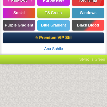
Pink Dot
Purple New
Red Ninja
Social
TS Green
Windows
Purple Gradient
Blue Gradient
Black Blood
⭐ Premium VIP Stil
Ana Səhifə
Style: Ts Green