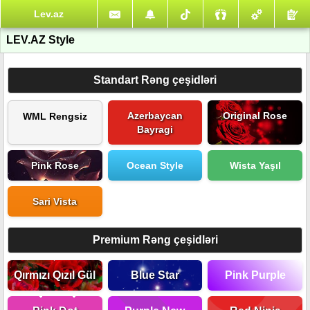
Lev.az
LEV.AZ Style
Standart Rəng çeşidləri
Azerbaycan
Original Rose
WML Rengsiz
Bayragi
Pink Rose
Ocean Style
Wista Yaşıl
Sari Vista
Premium Rəng çeşidləri
Qırmızı Qızıl Gül
Blue Star
Pink Purple