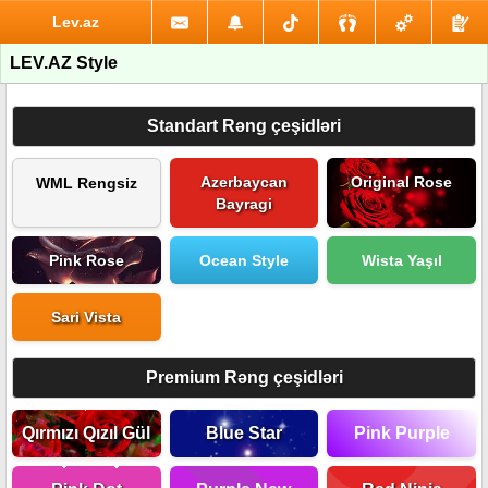
Lev.az
LEV.AZ Style
Standart Rəng çeşidləri
Azerbaycan
Original Rose
WML Rengsiz
Bayragi
Pink Rose
Ocean Style
Wista Yaşıl
Sari Vista
Premium Rəng çeşidləri
Qırmızı Qızıl Gül
Blue Star
Pink Purple