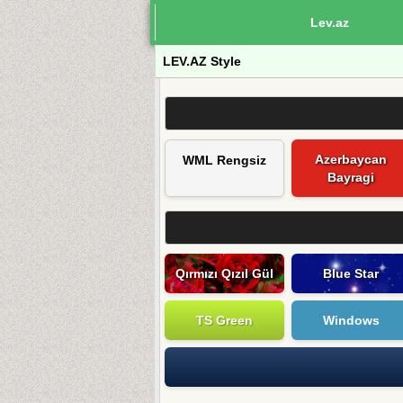
Lev.az
LEV.AZ Style
Azerbaycan
WML Rengsiz
Bayragi
Qırmızı Qızıl Gül
Blue Star
TS Green
Windows