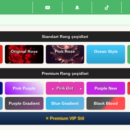
Standart Rəng çeşidləri
Original Rose
Pink Rose
Ocean Style
Premium Rəng çeşidləri
Pink Purple
Pink Dot
Purple New
Purple Gradient
Blue Gradient
Black Blood
⭐ Premium VIP Stil