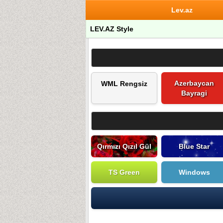
Lev.az
LEV.AZ Style
Azerbaycan
WML Rengsiz
Bayragi
Qırmızı Qızıl Gül
Blue Star
TS Green
Windows