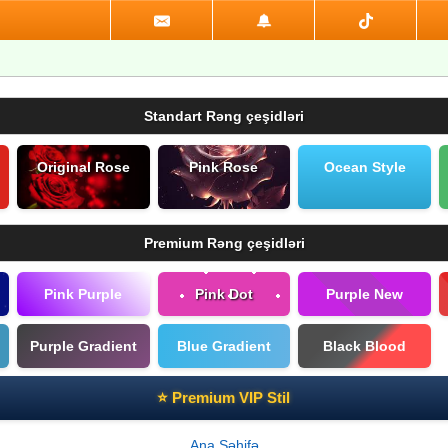
Standart Rəng çeşidləri
Original Rose
Pink Rose
Ocean Style
Premium Rəng çeşidləri
Pink Purple
Pink Dot
Purple New
Purple Gradient
Blue Gradient
Black Blood
⭐ Premium VIP Stil
Ana Səhifə