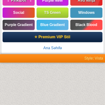
Pink Dot
Purple New
Red Ninja
Social
TS Green
Windows
Purple Gradient
Blue Gradient
Black Blood
⭐ Premium VIP Stil
Ana Səhifə
Style: Vista