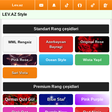
Lev.az
LEV.AZ Style
Standart Rəng çeşidləri
Azerbaycan
Original Rose
WML Rengsiz
Bayragi
Pink Rose
Ocean Style
Wista Yaşıl
Sari Vista
Premium Rəng çeşidləri
Qırmızı Qızıl Gül
Blue Star
Pink Purple