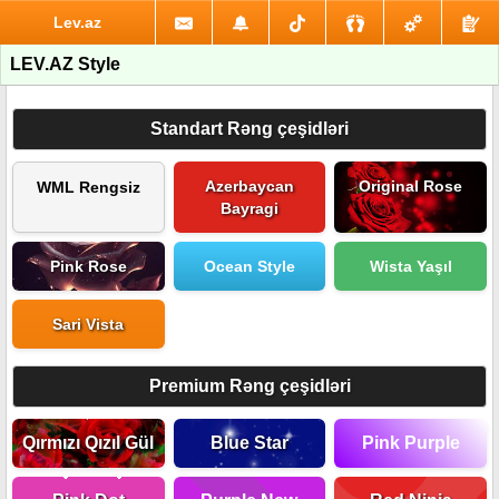
Lev.az
LEV.AZ Style
Standart Rəng çeşidləri
Azerbaycan
Original Rose
WML Rengsiz
Bayragi
Pink Rose
Ocean Style
Wista Yaşıl
Sari Vista
Premium Rəng çeşidləri
Qırmızı Qızıl Gül
Blue Star
Pink Purple