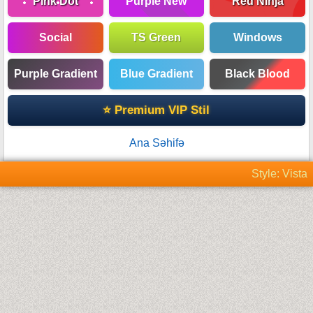
Pink Dot
Purple New
Red Ninja
Social
TS Green
Windows
Purple Gradient
Blue Gradient
Black Blood
⭐ Premium VIP Stil
Ana Səhifə
Style: Vista