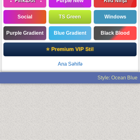
Pink Dot
Purple New
Red Ninja
Social
TS Green
Windows
Purple Gradient
Blue Gradient
Black Blood
⭐ Premium VIP Stil
Ana Səhifə
Style: Ocean Blue