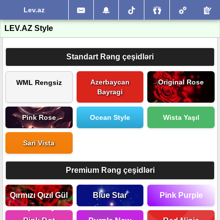
Lev.az
LEV.AZ Style
Standart Rəng çeşidləri
Azerbaycan
Original Rose
WML Rengsiz
Bayragi
Pink Rose
Ocean Style
Wista Yaşıl
Sari Vista
Premium Rəng çeşidləri
Qırmızı Qızıl Gül
Blue Star
Pink Purple