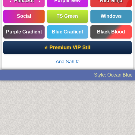
Pink Dot
Purple New
Red Ninja
Social
TS Green
Windows
Purple Gradient
Blue Gradient
Black Blood
⭐ Premium VIP Stil
Ana Səhifə
Style: Ocean Blue