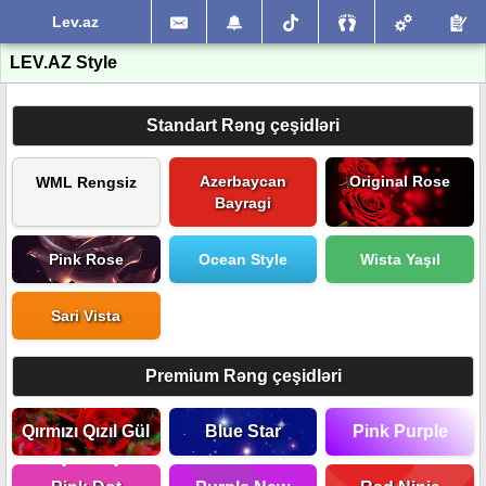
Lev.az
LEV.AZ Style
Standart Rəng çeşidləri
Azerbaycan
Original Rose
WML Rengsiz
Bayragi
Pink Rose
Ocean Style
Wista Yaşıl
Sari Vista
Premium Rəng çeşidləri
Qırmızı Qızıl Gül
Blue Star
Pink Purple