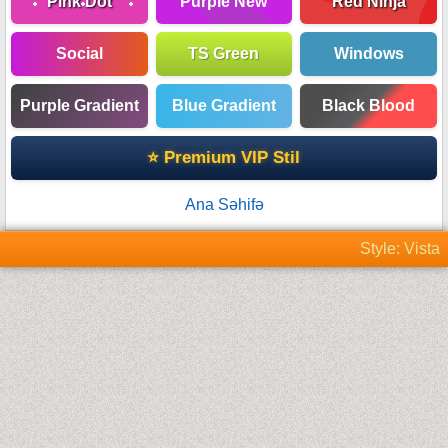
Pink Dot
Purple New
Red Ninja
Social
TS Green
Windows
Purple Gradient
Blue Gradient
Black Blood
⭐ Premium VIP Stil
Ana Səhifə
Style: Vista