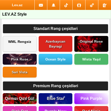
Lev.az
LEV.AZ Style
Standart Rəng çeşidləri
Azerbaycan
Original Rose
WML Rengsiz
Bayragi
Pink Rose
Ocean Style
Wista Yaşıl
Sari Vista
Premium Rəng çeşidləri
Qırmızı Qızıl Gül
Blue Star
Pink Purple