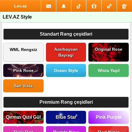
Lev.az
LEV.AZ Style
Standart Rəng çeşidləri
Azerbaycan
Original Rose
WML Rengsiz
Bayragi
Pink Rose
Ocean Style
Wista Yaşıl
Sari Vista
Premium Rəng çeşidləri
Qırmızı Qızıl Gül
Blue Star
Pink Purple