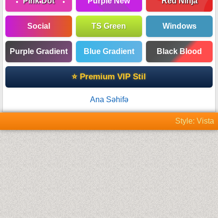
Pink Dot
Purple New
Red Ninja
Social
TS Green
Windows
Purple Gradient
Blue Gradient
Black Blood
⭐ Premium VIP Stil
Ana Səhifə
Style: Vista