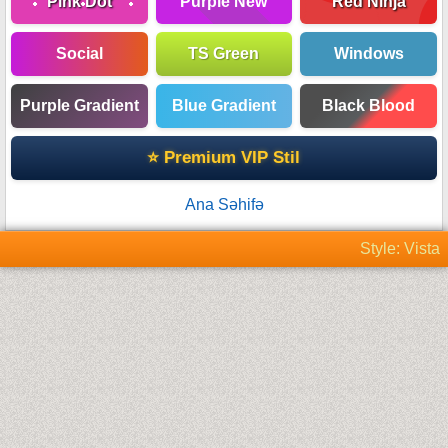
Pink Dot
Purple New
Red Ninja
Social
TS Green
Windows
Purple Gradient
Blue Gradient
Black Blood
⭐ Premium VIP Stil
Ana Səhifə
Style: Vista