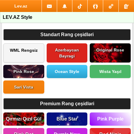
Lev.az
LEV.AZ Style
Standart Rəng çeşidləri
Azerbaycan
Original Rose
WML Rengsiz
Bayragi
Pink Rose
Ocean Style
Wista Yaşıl
Sari Vista
Premium Rəng çeşidləri
Qırmızı Qızıl Gül
Blue Star
Pink Purple