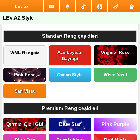
Lev.az
LEV.AZ Style
Standart Rəng çeşidləri
Azerbaycan
Original Rose
WML Rengsiz
Bayragi
Pink Rose
Ocean Style
Wista Yaşıl
Sari Vista
Premium Rəng çeşidləri
Qırmızı Qızıl Gül
Blue Star
Pink Purple