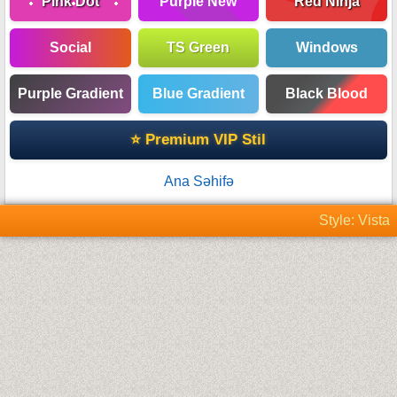
Pink Dot
Purple New
Red Ninja
Social
TS Green
Windows
Purple Gradient
Blue Gradient
Black Blood
⭐ Premium VIP Stil
Ana Səhifə
Style: Vista