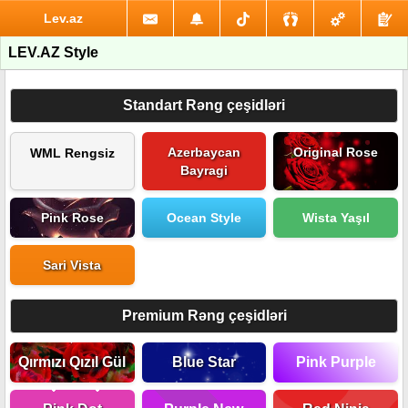
Lev.az
LEV.AZ Style
Standart Rəng çeşidləri
Azerbaycan
Original Rose
WML Rengsiz
Bayragi
Pink Rose
Ocean Style
Wista Yaşıl
Sari Vista
Premium Rəng çeşidləri
Qırmızı Qızıl Gül
Blue Star
Pink Purple