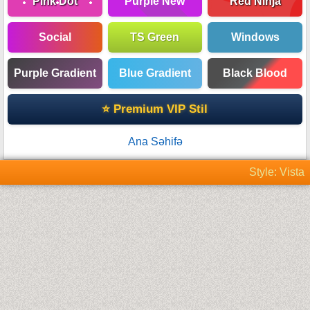
Pink Dot
Purple New
Red Ninja
Social
TS Green
Windows
Purple Gradient
Blue Gradient
Black Blood
⭐ Premium VIP Stil
Ana Səhifə
Style: Vista