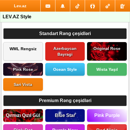
Lev.az
LEV.AZ Style
Standart Rəng çeşidləri
Azerbaycan
Original Rose
WML Rengsiz
Bayragi
Pink Rose
Ocean Style
Wista Yaşıl
Sari Vista
Premium Rəng çeşidləri
Qırmızı Qızıl Gül
Blue Star
Pink Purple