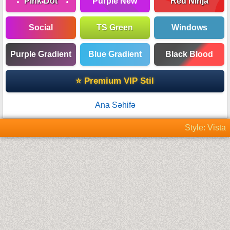
Pink Dot
Purple New
Red Ninja
Social
TS Green
Windows
Purple Gradient
Blue Gradient
Black Blood
⭐ Premium VIP Stil
Ana Səhifə
Style: Vista