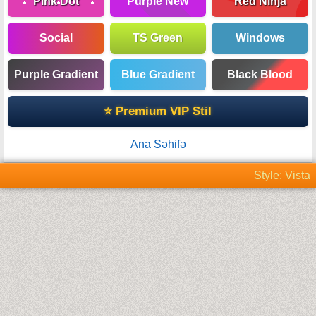
Pink Dot
Purple New
Red Ninja
Social
TS Green
Windows
Purple Gradient
Blue Gradient
Black Blood
⭐ Premium VIP Stil
Ana Səhifə
Style: Vista