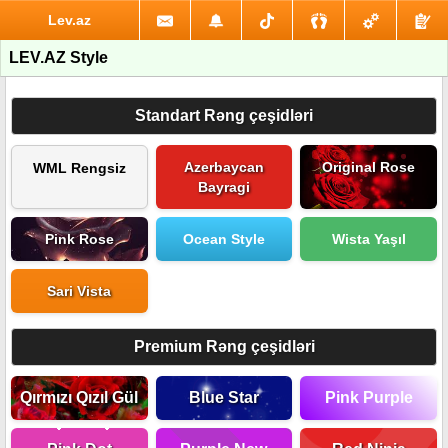
Lev.az
LEV.AZ Style
Standart Rəng çeşidləri
Azerbaycan
Original Rose
WML Rengsiz
Bayragi
Pink Rose
Ocean Style
Wista Yaşıl
Sari Vista
Premium Rəng çeşidləri
Qırmızı Qızıl Gül
Blue Star
Pink Purple