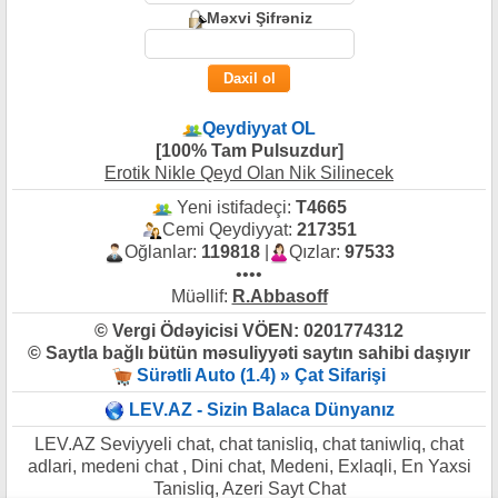
Məxvi Şifrəniz
Qeydiyyat OL
[100% Tam Pulsuzdur]
Erotik Nikle Qeyd Olan Nik Silinecek
Yeni istifadeçi:
T4665
Cemi Qeydiyyat:
217351
Oğlanlar:
119818
|
Qızlar:
97533
••••
Müəllif:
R.Abbasoff
© Vergi Ödəyicisi VÖEN: 0201774312
© Saytla bağlı bütün məsuliyyəti saytın sahibi daşıyır
Sürətli Auto (1.4) » Çat Sifarişi
LEV.AZ - Sizin Balaca Dünyanız
LEV.AZ Seviyyeli chat, chat tanisliq, chat taniwliq, chat
adlari, medeni chat , Dini chat, Medeni, Exlaqli, En Yaxsi
Tanisliq, Azeri Sayt Chat