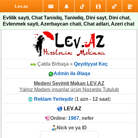
Lev.az
Evlilik sayti, Chat Tanisliq, Taniwliq, Dini sayt, Dini chat,
Evlenmek sayti, Azerbaycan chati, Chat adlari, Azeri chat
Çatda Birbaşa »
Qeydiyyat Keç
Admin ilə Əlaqə
Medeni Sevimli Məkan LEV.AZ
Yalnız Mədəni insanlar üçün Nəzərdə Tutulub
Reklam Yerləşdir
(
1 azn - 12 saat
)
LEV.AZ
Online:
1967
, nefer
Nick ve ya ID