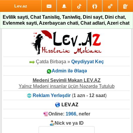
Lev.az
Evlilik sayti, Chat Tanisliq, Taniwliq, Dini sayt, Dini chat,
Evlenmek sayti, Azerbaycan chati, Chat adlari, Azeri chat
Çatda Birbaşa »
Qeydiyyat Keç
Admin ilə Əlaqə
Medeni Sevimli Məkan LEV.AZ
Yalnız Mədəni insanlar üçün Nəzərdə Tutulub
Reklam Yerləşdir
(
1 azn - 12 saat
)
LEV.AZ
Online:
1966
, nefer
Nick ve ya ID