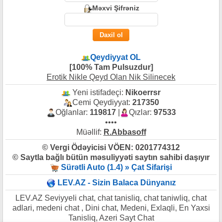
Məxvi Şifrəniz
Qeydiyyat OL
[100% Tam Pulsuzdur]
Erotik Nikle Qeyd Olan Nik Silinecek
Yeni istifadeçi:
Nikoerrsr
Cemi Qeydiyyat:
217350
Oğlanlar:
119817
|
Qızlar:
97533
••••
Müəllif:
R.Abbasoff
© Vergi Ödəyicisi VÖEN: 0201774312
© Saytla bağlı bütün məsuliyyəti saytın sahibi daşıyır
Sürətli Auto (1.4) » Çat Sifarişi
LEV.AZ - Sizin Balaca Dünyanız
LEV.AZ Seviyyeli chat, chat tanisliq, chat taniwliq, chat
adlari, medeni chat , Dini chat, Medeni, Exlaqli, En Yaxsi
Tanisliq, Azeri Sayt Chat