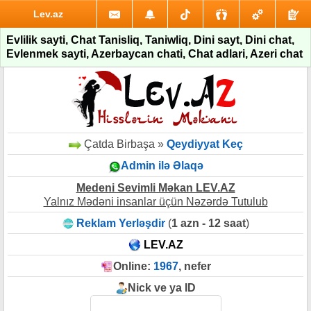
Lev.az
Evlilik sayti, Chat Tanisliq, Taniwliq, Dini sayt, Dini chat,
Evlenmek sayti, Azerbaycan chati, Chat adlari, Azeri chat
Çatda Birbaşa »
Qeydiyyat Keç
Admin ilə Əlaqə
Medeni Sevimli Məkan LEV.AZ
Yalnız Mədəni insanlar üçün Nəzərdə Tutulub
Reklam Yerləşdir
(
1 azn - 12 saat
)
LEV.AZ
Online:
1967
, nefer
Nick ve ya ID